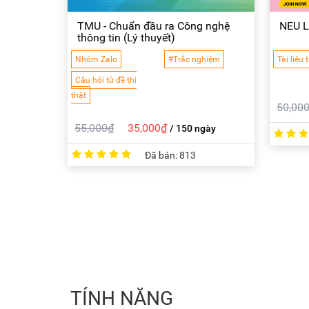
TMU - Chuẩn đầu ra Công nghệ
NEU L
thông tin (Lý thuyết)
Nhóm Zalo
#Trắc nghiệm
Tài liệu t
Câu hỏi từ đề thi
thật
50,00
55,000₫
35,000₫
/ 150 ngày
Đã bán:
813
TÍNH NĂNG