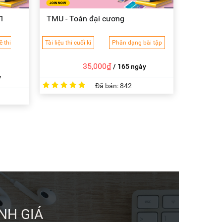
 1
TMU - Toán đại cương
ề thi
Tài liệu thi cuối kì
Phân dạng bài tập
35,000₫
/ 165 ngày
y
Đã bán:
842
NH GIÁ