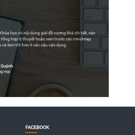
hóa học có nội dung giải đề cương khá chi tiết, các
Khóa học dùn
tự tổng hợp lý thuyết hoặc xem trước các mindmap
Mình đã sử d
u và làm tốt hơn ở các câu vận dụng.
 Quỳnh
ng mại
FACEBOOK