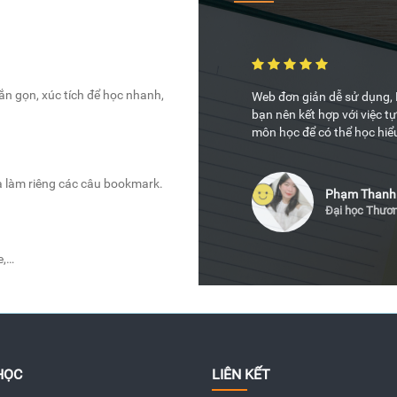
gắn gọn, xúc tích để học nhanh,
c dễ dàng hơn rất nhiều, đề cương rất
Web đơn giản dễ sử dụng, K
bạn nên kết hợp với việc 
môn học để có thể học hiể
à làm riêng các câu bookmark.
Phạm Thanh
Đại học Thươ
e,…
HỌC
LIÊN KẾT