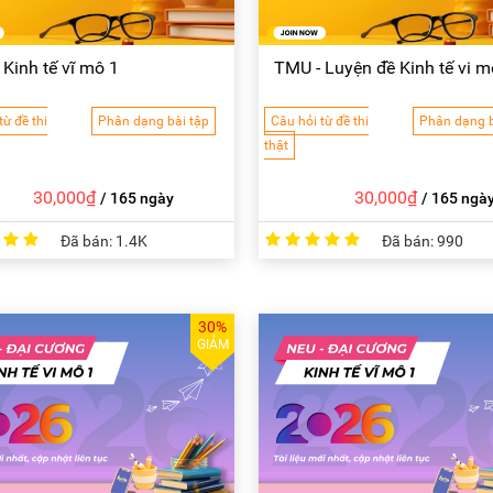
Kinh tế vĩ mô 1
TMU - Luyện đề Kinh tế vi m
từ đề thi
Phân dạng bài tập
Câu hỏi từ đề thi
Phân dạng b
thật
30,000₫
30,000₫
/ 165 ngày
/ 165 ngà
Đã bán:
1.4K
Đã bán:
990
30%
GIẢM