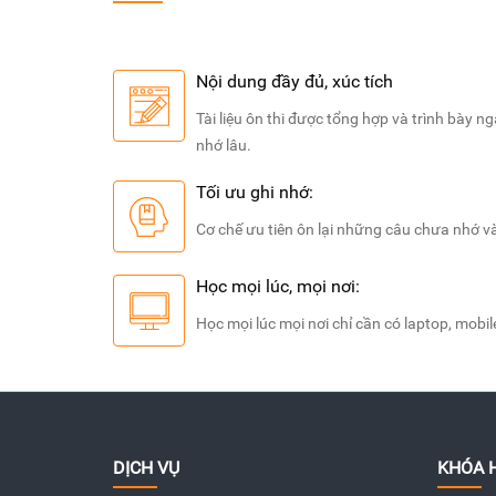
Nội dung đầy đủ, xúc tích
Tài liệu ôn thi được tổng hợp và trình bày n
Nhờ có phần mềm mà em cảm thấy việc họ
ngắn gọn và xúc tích.
nhớ lâu.
Tối ưu ghi nhớ:
Nguyễn Ngọc Lan
Cơ chế ưu tiên ôn lại những câu chưa nhớ v
Trường Đại học Thương mại
Học mọi lúc, mọi nơi:
Học mọi lúc mọi nơi chỉ cần có laptop, mobil
DỊCH VỤ
KHÓA 