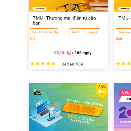
TMU - Thương mại điện tử căn
TMU - 
bản
Câu hỏi từ đề thi
Tài liệu thi cuối kì
Câu hỏi 
thật
thật
30,000₫
/ 165 ngày
Đã bán:
939
36%
GIẢM