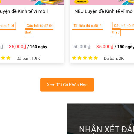
uyện đề Kinh tế vi mô 1
NEU Luyện đề Kinh tế vĩ mô
hi cuối kì
Câu hỏi từ đề thi
Tài liệu thi cuối kì
Câu hỏi từ đ
thật
thật
0₫
35,000₫
50,000₫
35,000₫
/ 160 ngày
/ 150 ngà
Đã bán:
1.9K
Đã bán:
2K
Xem Tất Cả Khóa Học
NHẬN XÉT ĐÁ