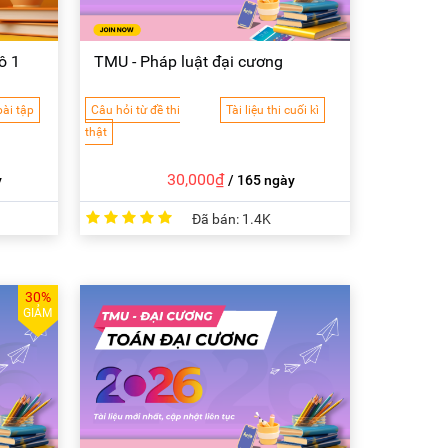
ô 1
TMU - Pháp luật đại cương
ài tập
Câu hỏi từ đề thi
Tài liệu thi cuối kì
thật
30,000₫
y
/ 165 ngày
Đã bán:
1.4K
30%
GIẢM