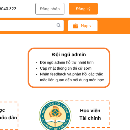
6040.322
Đăng nhập
Đăng ký
Nạp ví