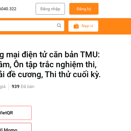
6040.322
Đăng nhập
Đăng ký
Nạp ví
 mại điện tử căn bản TMU:
âm, Ôn tập trắc nghiệm thi,
ải đề cương, Thi thử cuối kỳ.
giá
939
Đã bán
VietQR
 Ví Momo