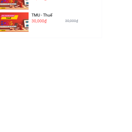
TMU - Thuế
30,000₫
30,000₫