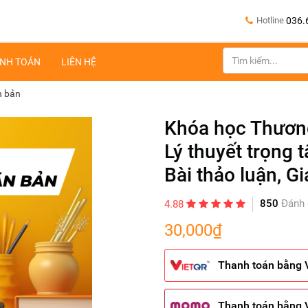
Hotline
036.
NH TOÁN
LIÊN HỆ
n bản
Khóa học Thương
Lý thuyết trọng t
Bài thảo luận, Gi
850
Đánh 
4.88
30,000₫
Thanh toán bằng 
Thanh toán bằng