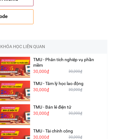
code
KHÓA HỌC LIÊN QUAN
TMU - Phân tích nghiệp vụ phần
mềm
30,000₫
30,000₫
TMU - Tâm lý học lao động
30,000₫
30,000₫
TMU - Bán lẻ điện tử
30,000₫
30,000₫
TMU - Tài chính công
30,000₫
30,000₫