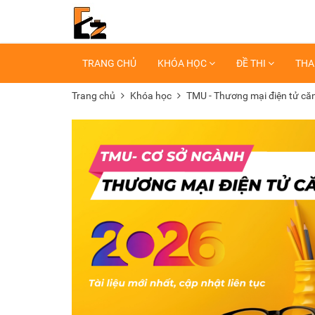
TRANG CHỦ
KHÓA HỌC
ĐỀ THI
THA
Trang chủ
Khóa học
TMU - Thương mại điện tử că