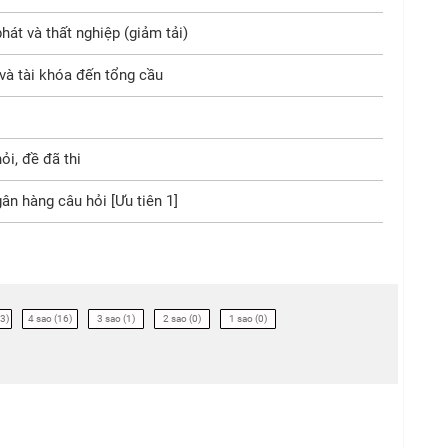
át và thất nghiệp (giảm tải)
và tài khóa đến tổng cầu
ỏi, đề đã thi
ân hàng câu hỏi [Ưu tiên 1]
3)
4 sao (16)
3 sao (1)
2 sao (0)
1 sao (0)