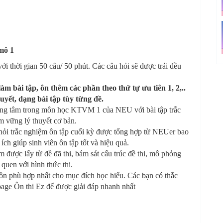
mô 1
với thời gian 50 câu/ 50 phút. Các câu hỏi sẽ được trải đều
 bài tập, ôn thêm các phần theo thứ tự ưu tiên 1, 2,..
uyết, dạng bài tập tùy từng đề.
rọng tâm trong môn học KTVM 1 của NEU với bài tập trắc
 vững lý thuyết cơ bản.
 hỏi trắc nghiệm ôn tập cuối kỳ được tổng hợp từ NEUer bao
ích giúp sinh viên ôn tập tốt và hiệu quả.
m được lấy từ đề đã thi, bám sát cấu trúc đề thi, mô phỏng
 quen với hình thức thi.
uồn phù hợp nhất cho mục đích học hiểu. Các bạn có thắc
npage
Ôn thi Ez
để được giải đáp nhanh nhất