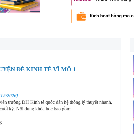
Kích hoạt bằng mã 
UYỆN ĐỀ KINH TẾ VĨ MÔ 1
 T5/2026]
iên trường ĐH Kinh tế quốc dân hệ thống lý thuyết nhanh,
i cuối kỳ. Nội dung khóa học bao gồm:
g