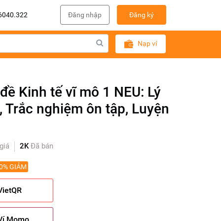
6040.322
Đăng nhập
Đăng ký
Nạp ví
ề Kinh tế vĩ mô 1 NEU: Lý
, Trắc nghiệm ôn tập, Luyện
giá
2K
Đã bán
0% GIẢM
VietQR
 Ví Momo