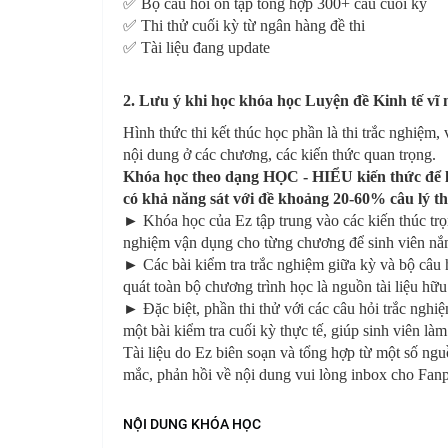
✅ Bộ câu hỏi ôn tập tổng hợp 300+ câu cuối kỳ
✅ Thi thử cuối kỳ từ ngân hàng đề thi
✅ Tài liệu đang update
2. Lưu ý khi học khóa học Luyện đề Kinh tế vĩ 
Hình thức thi kết thúc học phần là thi trắc nghiệm, 
nội dung ở các chương, các kiến thức quan trọng.
Khóa học theo dạng HỌC - HIỂU kiến thức để làm
có khả năng sát với đề khoảng 20-60% câu lý th
► Khóa học của Ez tập trung vào các kiến thúc t
nghiệm vận dụng cho từng chương để sinh viên nắm
► Các bài kiểm tra trắc nghiệm giữa kỳ và bộ câu
quát toàn bộ chương trình học là nguồn tài liệu hữu 
► Đặc biệt, phần thi thử với các câu hỏi trắc nghiệ
một bài kiểm tra cuối kỳ thực tế, giúp sinh viên làm
Tài liệu do Ez biên soạn và tổng hợp từ một số ng
mắc, phản hồi về nội dung vui lòng inbox cho Fa
NỘI DUNG KHÓA HỌC