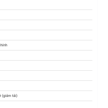
chính
 (giảm tải)